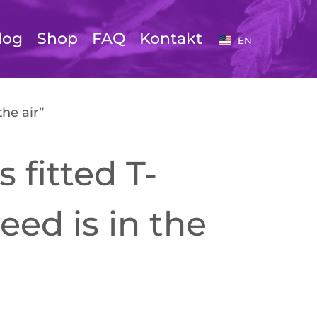
log
Shop
FAQ
Kontakt
EN
the air”
fitted T-
eed is in the