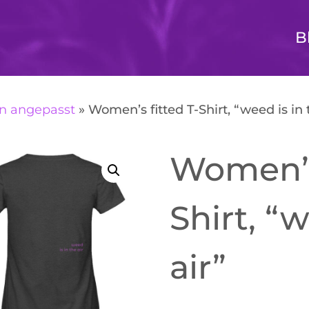
B
n angepasst
»
Women’s fitted T-Shirt, “weed is in 
Women’s 
Shirt, “w
air”