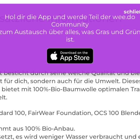
sätzliche Informationen
Hol dir die App und werde Teil der wee.do
Community
zum Austausch über alles, was Gras und Grü
ist.
besticht durch seine weiche Qualität und bi
t für dich, sondern auch für die Umwelt. Dies
 bietet mit 100%-Bio-Baumwolle optimalen Tra
lt.
dard 100, FairWear Foundation, OCS 100 Blend
mmt aus 100% Bio-Anbau.
setzt, es wird weniger Wasser verbraucht und