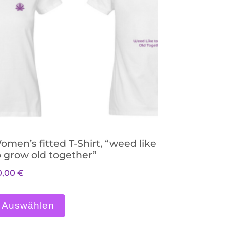
omen’s fitted T-Shirt, “weed like
o grow old together”
0,00
€
nnen auf der Produktseite gewählt werden
hrere Varianten auf. Die Optionen können auf
Dieses Produkt weist mehrere V
Auswählen