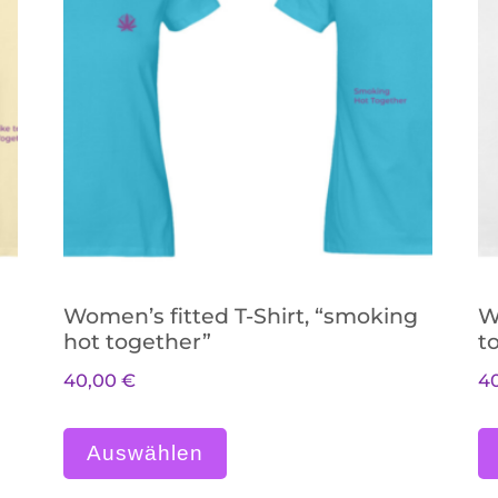
Women’s fitted T-Shirt, “smoking
W
hot together”
t
40,00
€
4
eist mehrere Varianten auf. Die Optionen kö
Dieses Produkt weist me
Auswählen