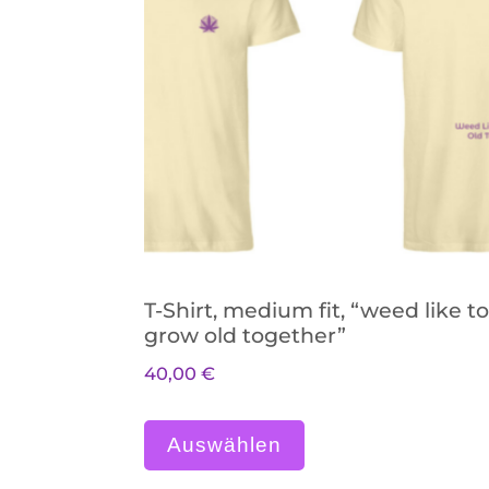
T-Shirt, medium fit, “weed like to
grow old together”
40,00
€
Dieses Produkt w
Auswählen