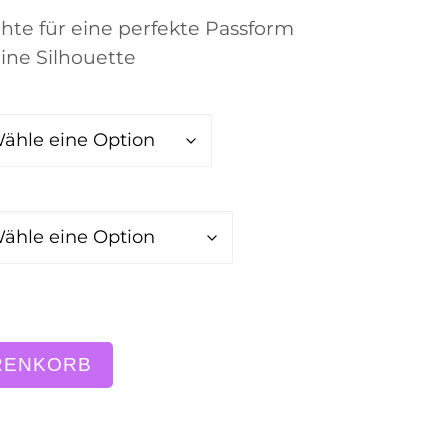
hte für eine perfekte Passform
ine Silhouette
t, "weed is in the air" Menge
RENKORB