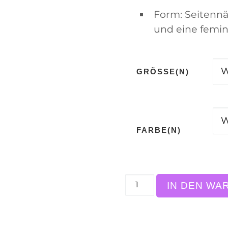
Form: Seitennä
und eine femin
GRÖSSE(N)
FARBE(N)
Women’s fitted T-Shir
IN DEN WA